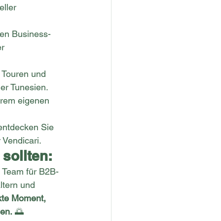
ller 
ren Business-
r 
 Touren und 
er Tunesien.
ihrem eigenen 
entdecken Sie 
 Vendicari.
sollten:
 Team für B2B-
ltern und 
ekte Moment, 
nen.
 🌅