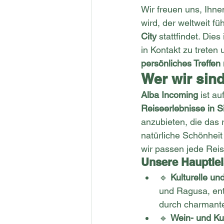
Wir freuen uns, Ihnen
wird, der weltweit f
City
 stattfindet. Die
in Kontakt zu treten 
persönliches Treffen 
Wer wir sin
Alba Incoming
 ist a
Reiseerlebnisse in Si
anzubieten, die das 
natürliche Schönheit
wir passen jede Reise
Unsere Hauptle
🔹 
Kulturelle un
und Ragusa, ent
durch charmante
🔹 
Wein- und Kul