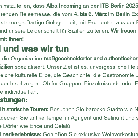
 mitzuteilen, dass 
Alba Incoming
 an der 
ITB Berlin 202
ührenden Reisemesse, die vom 
4. bis 6. März
 im 
Berlin E
s ist eine großartige Gelegenheit, mit Fachleuten aus der
und unsere Leidenschaft für Sizilien zu teilen. 
Wir freuen 
mit Ihnen!
d und was wir tun
uf die Organisation 
maßgeschneiderter und authentischer
zilien
 spezialisiert. Unser Ziel ist es, unvergessliche Rei
reiche kulturelle Erbe, die Geschichte, die Gastronomie 
 der Insel zeigen. Ob für Gruppen, Einzelreisende oder
 individuell an.
istungen:
d historische Touren:
 Besuchen Sie barocke Städte wie N
decken Sie antike Tempel in Agrigent und Selinunt und 
 Dörfer wie Erice und Cefalù.
inarikerlebnisse:
 Genießen Sie exklusive Weinverkostu