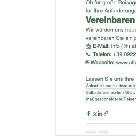
Ob für große Reiseg
für Ihre Anforderung
Vereinbaren 
Wir würden uns freue
vereinbaren Sie ein p
📩 
E-Mail:
 info (@) 
a
📞 
Telefon:
 +39 092
🌐 
Webseite:
www.alb
Lassen Sie uns Ihre 
Äolische Inseln
individuell
Selbstfahrer Sizilien
MICE 
maßgeschneiderte Reisen 