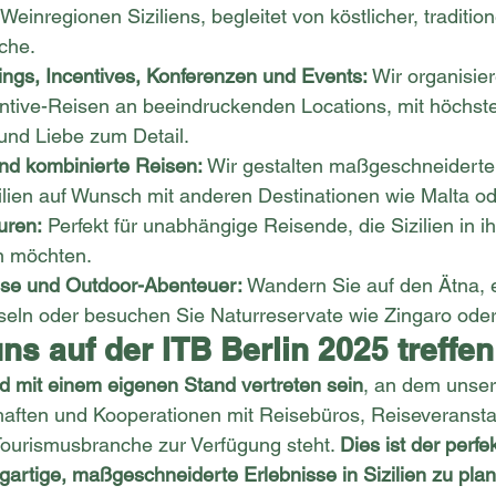
einregionen Siziliens, begleitet von köstlicher, traditione
üche.
ngs, Incentives, Konferenzen und Events:
 Wir organisie
ntive-Reisen an beeindruckenden Locations, mit höchste
 und Liebe zum Detail.
und kombinierte Reisen:
 Wir gestalten maßgeschneiderte
ilien auf Wunsch mit anderen Destinationen wie Malta od
uren:
 Perfekt für unabhängige Reisende, die Sizilien in 
 möchten.
sse und Outdoor-Abenteuer:
 Wandern Sie auf den Ätna, 
nseln oder besuchen Sie Naturreservate wie Zingaro oder
s auf der ITB Berlin 2025 treffen 
d mit einem eigenen Stand vertreten sein
, an dem unser
haften und Kooperationen mit Reisebüros, Reiseveransta
ourismusbranche zur Verfügung steht. 
Dies ist der perf
rtige, maßgeschneiderte Erlebnisse in Sizilien zu pla