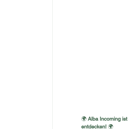
🌍 
Alba Incoming ist
entdecken!
 🌍