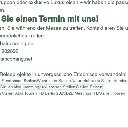
ruppen oder exklusive Luxusreisen – wir haben die pas
en.
Sie einen Termin mit uns!
n, Sie während der Messe zu treffen. Kontaktieren Sie 
ersönliches Treffen:
lbaincoming.eu
2 902892
aincoming.net
Reiseprojekte in unvergessliche Erlebnisse verwandeln! 
e Rundreisen Sizilien
Weinreisen Sizilien
Naturerlebnisse Sizilien
kombini
Sizilien
Alba Incoming
Luxusreisen Sizilien
Sizilien Reisen
Sizilien
Ätna Touren
ITB Berlin 2025
B2B Meetings ITB
Sizilien Touren