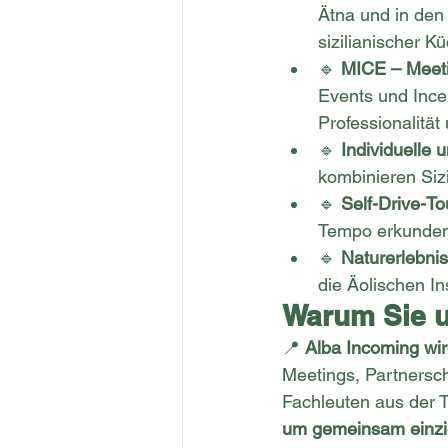
Ätna und in den W
sizilianischer K
🔹 
MICE – Meeti
Events und Ince
Professionalität
🔹 
Individuelle 
kombinieren Siz
🔹 
Self-Drive-To
Tempo erkunden
🔹 
Naturerlebni
die Äolischen I
Warum Sie un
📍 
Alba Incoming wir
Meetings, Partnersc
Fachleuten aus der T
um gemeinsam einziga