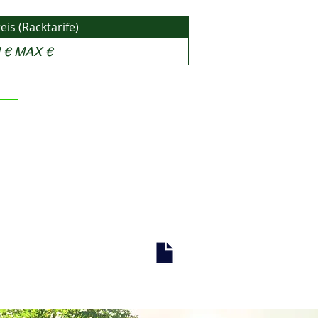
is (Racktarife)
 € MAX €