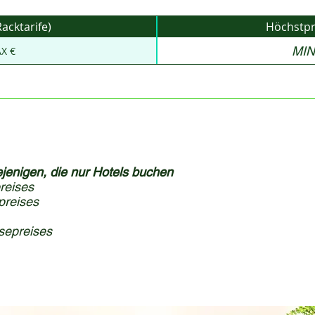
acktarife)
Höchstpre
MIN
X €
jenigen, die nur Hotels buchen
reises
preises
sepreises