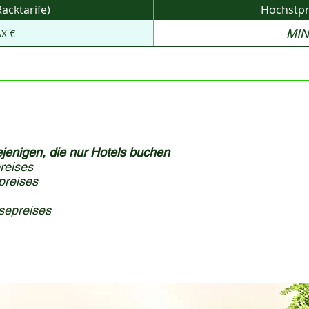
acktarife)
Höchstpre
MIN
X €
jenigen, die nur Hotels buchen
reises
preises
sepreises