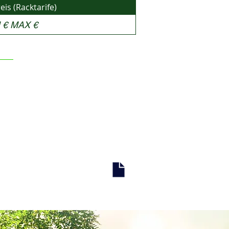
is (Racktarife)
 € MAX €