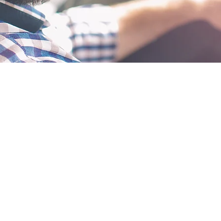
TOP TOURS
SERVICE
DAS BUKOLISCHE
ÜBER UNS
SIZILIEN
NEWSLETTER
SIZILIEN MANDELBLÜTEN
PRIVAT REISEN
KLASSICHE SIZILIEN
REISEBEDINGUNGEN
KULINARISCHE KUNST
PRIVACY POLICY
WEINLAND SIZILIEN
PARTNER