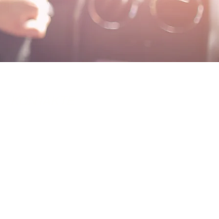
KONTAKTE
BÜRO:
Alba incoming - Eurofirst Tours
Via Panepinto 8 I-92022
Cammarata (Ag) Italy
Italien USt-Id Nr.: 02075400842
Telefon:
+39 0922 902 892
+39 0922 838 714