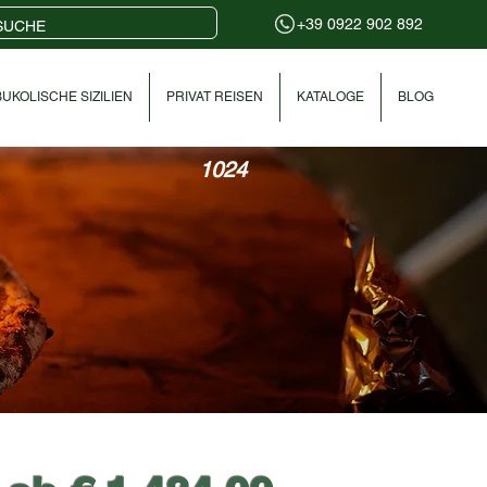
+39 0922 902 892
UKOLISCHE SIZILIEN
PRIVAT REISEN
KATALOGE
BLOG
1024