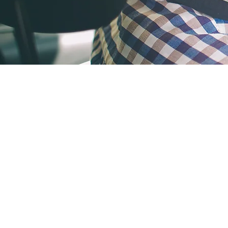
REISETHEMEN
LUXURY SELECTION
GARANGIERTE
ABFAHRTEN
GENUSS
WELLNESS
AKTIV