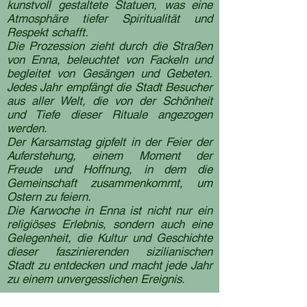
kunstvoll gestaltete Statuen, was eine
Atmosphäre tiefer Spiritualität und
Respekt schafft.
Die Prozession zieht durch die Straßen
von Enna, beleuchtet von Fackeln und
begleitet von Gesängen und Gebeten.
Jedes Jahr empfängt die Stadt Besucher
aus aller Welt, die von der Schönheit
und Tiefe dieser Rituale angezogen
werden.
Der Karsamstag gipfelt in der Feier der
Auferstehung, einem Moment der
Freude und Hoffnung, in dem die
Gemeinschaft zusammenkommt, um
Ostern zu feiern.
Die Karwoche in Enna ist nicht nur ein
religiöses Erlebnis, sondern auch eine
Gelegenheit, die Kultur und Geschichte
dieser faszinierenden sizilianischen
Stadt zu entdecken und macht jede Jahr
zu einem unvergesslichen Ereignis.