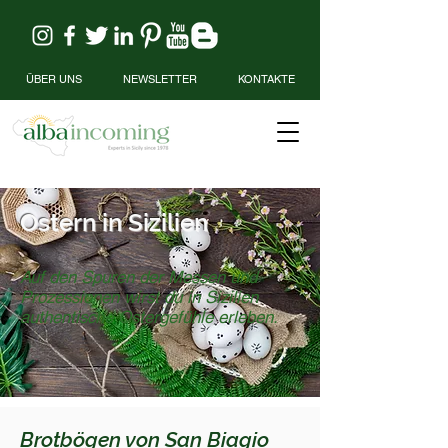
ÜBER UNS
NEWSLETTER
KONTAKTE
Ostern in Sizilien
Auf den Spuren der Messen und
Prozessionen wirst du in Sizilien
authentische Ostergefühle erleben.
Brotbögen von San Biagio