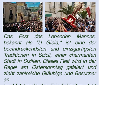
Das Fest des Lebenden Mannes,
bekannt als "U Gioia," ist eine der
beeindruckendsten und einzigartigsten
Traditionen in Scicli, einer charmanten
Stadt in Sizilien. Dieses Fest wird in der
Regel am Ostersonntag gefeiert und
zieht zahlreiche Gläubige und Besucher
an.
Im Mittelpunkt der Feierlichkeiten steht
die Prozession, bei der eine Statue des
auferstandenen Christus durch die
Straßen von Scicli getragen wird. Die
Teilnehmer, oft in traditioneller Kleidung,
begleiten die Statue mit Gesängen,
Gebeten und der Aufführung von
Tänzen. Diese Feierlichkeit symbolisiert
die Freude über die Auferstehung Christi