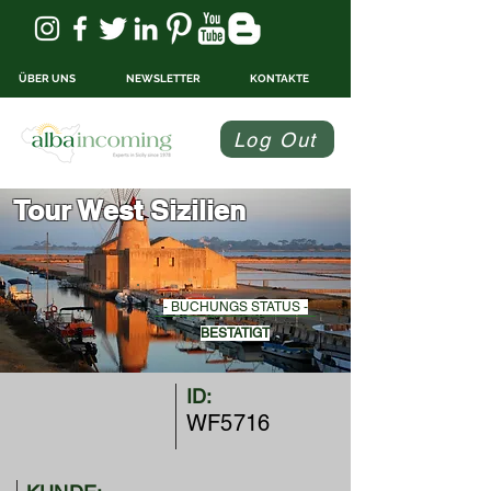
ÜBER UNS
NEWSLETTER
KONTAKTE
Log Out
Tour West Sizilien
- BUCHUNGS STATUS -
BESTATIGT
ID:
WF5716