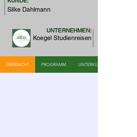
KUNDE:
Silke Dahlmann
UNTERNEHMEN:
Koegel Studienreisen
ÜBERSICHT
PROGRAMM
UNTERKÜNFTE