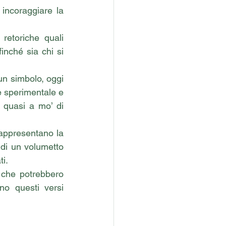
incoraggiare la 
retoriche quali 
inché sia chi si 
n simbolo, oggi 
e sperimentale e 
 quasi a mo’ di 
appresentano la 
 di un volumetto 
i. 
 che potrebbero 
o questi versi 