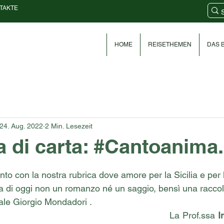
TAKTE
HOME
REISETHEMEN
DAS B
24. Aug. 2022
2 Min. Lesezeit
ia di carta: #Cantoanima.
nen bewertet.
con la nostra rubrica dove amore per la Sicilia e per la
a di oggi non un romanzo né un saggio, bensì una raccol
iale Giorgio Mondadori .
La Prof.ssa 
I