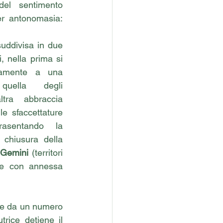
el sentimento 
universale per antonomasia: 
suddivisa in due 
, nella prima si 
tamente a una 
quella degli 
altra abbraccia 
le sfaccettature 
rasentando la 
a chiusura della 
 Gemini 
(territori 
o e con annessa 
nte da un numero 
utrice detiene il 