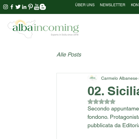
ÜBER UNS
NEWSLETTER
KON
Alle Posts
Carmelo Albanese
02. Sicil
Mit NaN von 5 Ster
Secondo appuntamento 
fondono. Protagonist
pubblicata da Editor