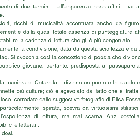
mento di due termini – all’apparenza poco affini – va a 
e. 
ciolti, ricchi di musicalità accentuata anche da figure 
bement e dalla quasi totale assenza di punteggiatura aff
tabilire la cadenza di lettura che gli è più congeniale. 
ramente la condivisione, data da questa scioltezza e da u
tag. Si svecchia così la concezione di poesia che divien
n pubblico giovane, pertanto, predisposta al passaparola
lla maniera di Catarella – diviene un ponte e le parole r
nnette più culture; ciò è agevolato dal fatto che si tratta
glese, corredato dalle suggestive fotografie di Elisa Fossat
ticolarmente ispirata, scevra da virtuosismi stilistici
l’esperienza di lettura, ma mai scarna. Anzi costellan
blici e letterari. 
 dosi.