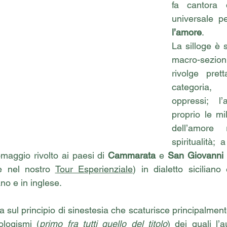
fa cantora d
l’amore
. 
La silloge è 
macro-sezioni
rivolge pret
categoria, 
oppressi; l’
proprio le mil
dell’amore 
spiritualità; 
maggio rivolto ai paesi di 
Cammarata
 e 
San Giovanni
e nel nostro 
Tour Esperienziale
) in dialetto sicilian
ano e in inglese. 
da sul principio di sinestesia che scaturisce principalme
ologismi (
primo fra tutti quello del titolo
) dei quali l’a