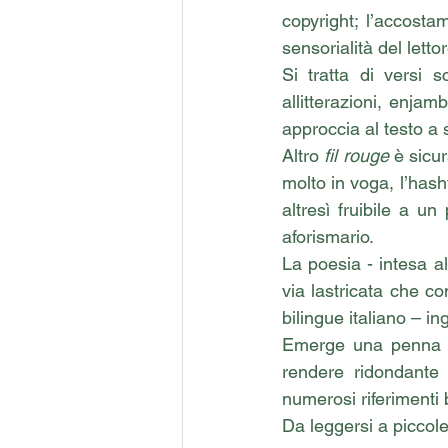
copyright; l’accosta
sensorialità del lettor
Si tratta di versi s
allitterazioni, enjam
approccia al testo a s
Altro 
fil rouge
 è sicu
molto in voga, l’hash
altresì fruibile a u
aforismario. 
La poesia - intesa a
via lastricata che co
bilingue italiano – in
Emerge una penna par
rendere ridondante 
numerosi riferimenti bi
Da leggersi a piccole