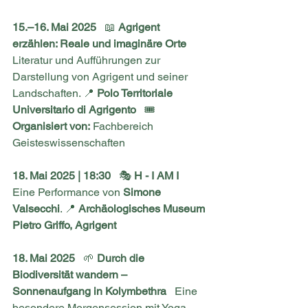
15.–16. Mai 2025
   📖 
Agrigent 
erzählen: Reale und imaginäre Orte
Literatur und Aufführungen zur 
Darstellung von Agrigent und seiner 
Landschaften. 📍 
Polo Territoriale 
Universitario di Agrigento
   🎟 
Organisiert von:
 Fachbereich 
Geisteswissenschaften
18. Mai 2025 | 18:30
   🎭 
H - I AM I
Eine Performance von 
Simone 
Valsecchi
. 📍 
Archäologisches Museum 
Pietro Griffo, Agrigent
18. Mai 2025
   🌱 
Durch die 
Biodiversität wandern – 
Sonnenaufgang in Kolymbethra
   Eine 
besondere Morgensession mit Yoga, 