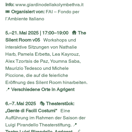
Info:
www.giardinodellakolymbethra.it
🎟 
Organisiert von:
 FAI – Fondo per 
l’Ambiente Italiano
5.–21. Mai 2025 | 17:00–19:00
   🛖 
The 
Silent Room v05
   Workshops und 
interaktive Sitzungen von Nathalie 
Harb, Pamela Erbetta, Lea Kayrouz, 
Alex Tzortsis de Paz, Youmna Saba, 
Maurizio Tedesco und Michele 
Piccione, die auf die feierliche 
Eröffnung des Silent Room hinarbeiten. 
📍 
Verschiedene Orte in Agrigent
6.–7. Mai 2025
   🎭 
Theaterstück: 
„Gente di Facili Costumi“
   Eine 
Aufführung im Rahmen der Saison der 
Luigi Pirandello Theaterstiftung. 📍 
Teatro Luigi Pirandello, Agrigent
   🔗 