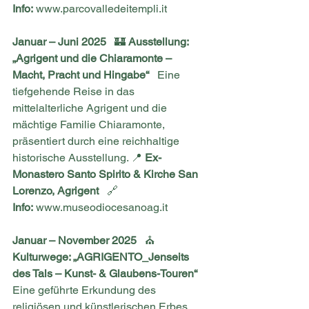
Info:
www.parcovalledeitempli.it
Januar – Juni 2025
   🏰 
Ausstellung: 
„Agrigent und die Chiaramonte – 
Macht, Pracht und Hingabe“
   Eine 
tiefgehende Reise in das 
mittelalterliche Agrigent und die 
mächtige Familie Chiaramonte, 
präsentiert durch eine reichhaltige 
historische Ausstellung. 📍 
Ex-
Monastero Santo Spirito & Kirche San 
Lorenzo, Agrigent
   🔗 
Info:
www.museodiocesanoag.it
Januar – November 2025
   ⛪ 
Kulturwege: „AGRIGENTO_Jenseits 
des Tals – Kunst- & Glaubens-Touren“
Eine geführte Erkundung des 
religiösen und künstlerischen Erbes 