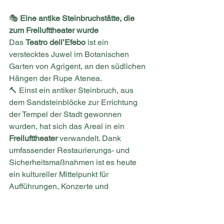
🎭 
Eine antike Steinbruchstätte, die 
zum Freilufttheater wurde
Das 
Teatro dell’Efebo
 ist ein 
verstecktes Juwel im Botanischen 
Garten von Agrigent, an den südlichen 
Hängen der Rupe Atenea.
🔨 Einst ein antiker Steinbruch, aus 
dem Sandsteinblöcke zur Errichtung 
der Tempel der Stadt gewonnen 
wurden, hat sich das Areal in ein 
Freilufttheater
 verwandelt. Dank 
umfassender Restaurierungs- und 
Sicherheitsmaßnahmen ist es heute 
ein kultureller Mittelpunkt für 
Aufführungen, Konzerte und 
künstlerische Veranstaltungen.
🌿 
Ein Muss für ein immersives 
Kunsterlebnis inmitten der Natur!