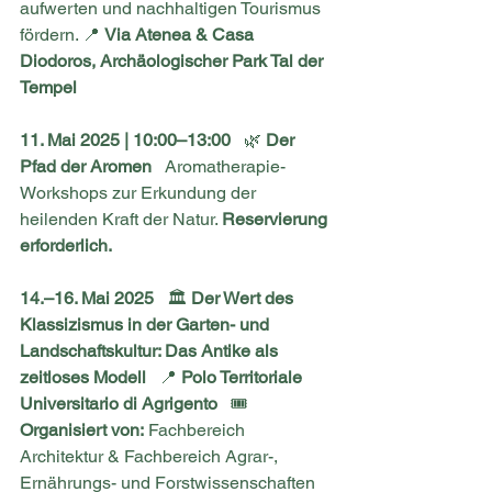
aufwerten und nachhaltigen Tourismus 
fördern. 📍 
Via Atenea & Casa 
Diodoros, Archäologischer Park Tal der 
Tempel
11. Mai 2025 | 10:00–13:00
   🌿 
Der 
Pfad der Aromen
   Aromatherapie-
Workshops zur Erkundung der 
heilenden Kraft der Natur. 
Reservierung 
erforderlich.
14.–16. Mai 2025
   🏛️ 
Der Wert des 
Klassizismus in der Garten- und 
Landschaftskultur: Das Antike als 
zeitloses Modell
   📍 
Polo Territoriale 
Universitario di Agrigento
   🎟 
Organisiert von:
 Fachbereich 
Architektur & Fachbereich Agrar-, 
Ernährungs- und Forstwissenschaften