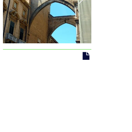
Weitere Informationen
Stornierungsbedingungen für
diejenigen, die nur Hotels buchen
Bis zu 30 Tage, 30% des
Reisepreises
Ab dem 14. Tag, 50% des
Reisepreises
Vom 6. bis zum 1. Tag 75%
Ab dem Reisetag 100% des
Reisepreises